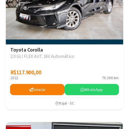
Toyota Corolla
2.0 GLI FLEX AUT. 16V Automático
R$117.900,00
R$117.900,00
2022
70.306 km
Simular
WhatsApp
Itajaí - SC