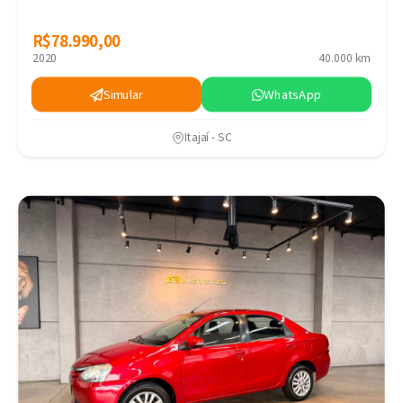
R$78.990,00
R$78.990,00
2020
40.000 km
Simular
WhatsApp
Itajaí - SC