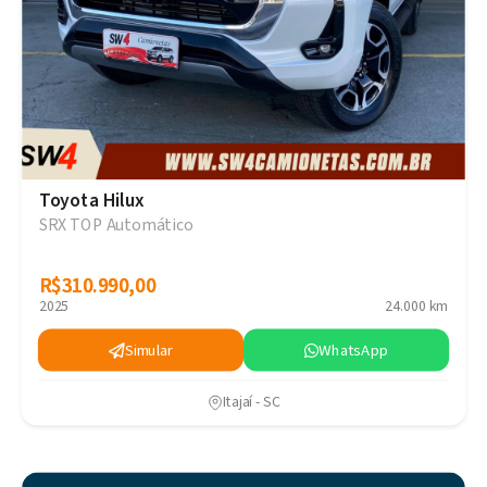
Toyota Hilux
SRX TOP Automático
R$310.990,00
R$310.990,00
2025
24.000 km
Simular
WhatsApp
Itajaí - SC