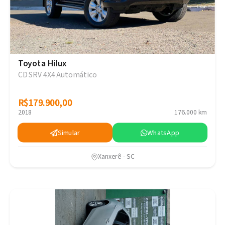
Toyota Hilux
CD SRV 4X4 Automático
R$179.900,00
R$179.900,00
2018
176.000 km
Simular
WhatsApp
Xanxerê - SC