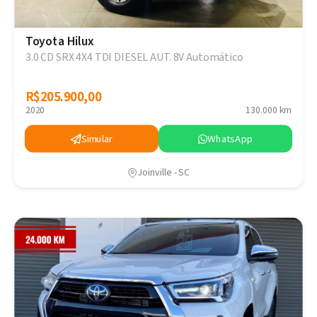
Toyota Hilux
3.0 CD SRX 4X4 TDI DIESEL AUT. 8V Automático
R$205.900,00
R$205.900,00
2020
130.000 km
Simular
WhatsApp
Joinville - SC