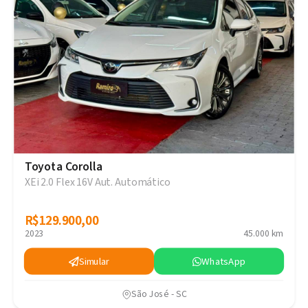
Toyota Corolla
XEi 2.0 Flex 16V Aut. Automático
R$129.900,00
R$129.900,00
2023
45.000 km
Simular
WhatsApp
São José - SC