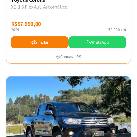
Toyota Corolla
XEi 1.8 Flex Aut. Automático
R$57.990,00
R$57.990,00
2009
158.800 km
Simular
WhatsApp
Canoas - RS