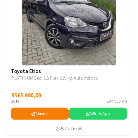
Toyota Etios
PLATINUM Sed. 1.5 Flex 16V 4p Automático
R$65.900,00
R$65.900,00
2018
144.000 km
Simular
WhatsApp
Joinville - SC