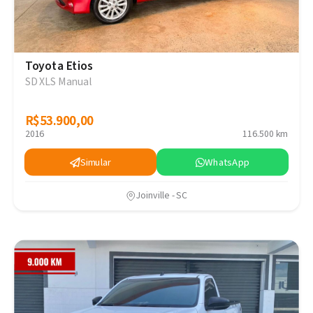
Toyota Etios
SD XLS Manual
R$53.900,00
R$53.900,00
2016
116.500 km
Simular
WhatsApp
Joinville - SC