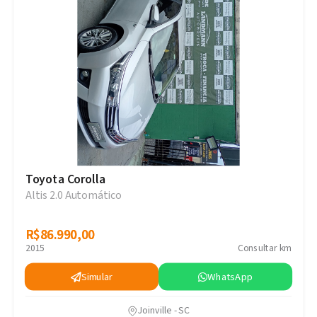
Toyota Corolla
Altis 2.0 Automático
R$86.990,00
R$86.990,00
2015
Consultar km
Simular
WhatsApp
Joinville - SC