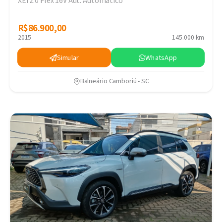
XEi 2.0 Flex 16V Aut. Automático
R$86.900,00
R$86.900,00
2015
145.000 km
Simular
WhatsApp
Balneário Camboriú - SC