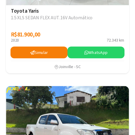
Toyota Yaris
1.5 XLS SEDAN FLEX AUT. 16V Automático
R$81.900,00
R$81.900,00
2020
72.343 km
Simular
WhatsApp
Joinville - SC