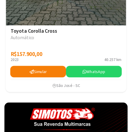
Toyota Corolla Cross
Automático
R$157.900,00
R$157.900,00
2023
40.257 km
Simular
WhatsApp
São José - SC