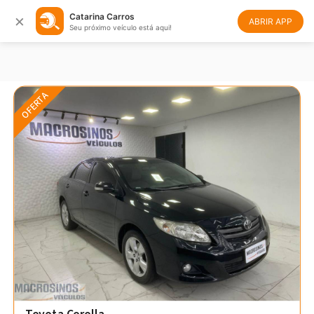
×
Catarina Carros
Filtrar
Ordenar
ABRIR APP
Seu próximo veículo está aqui!
OFERTA