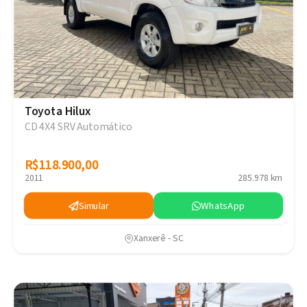
Toyota Hilux
CD 4X4 SRV Automático
R$118.900,00
R$118.900,00
2011
285.978 km
Simular
WhatsApp
Xanxerê - SC