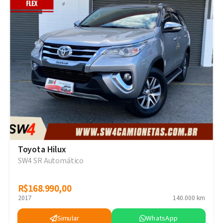
Toyota Hilux
SW4 SR Automático
R$168.990,00
R$168.990,00
2017
140.000 km
Simular
WhatsApp