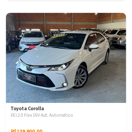
Toyota Corolla
XEi 2.0 Flex 16V Aut. Automático
R$139.900,00
R$139.900,00