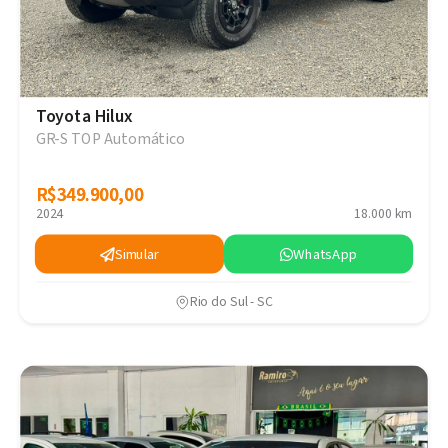
Toyota Hilux
GR-S TOP Automático
R$349.900,00
R$349.900,00
2024
18.000 km
Simular
WhatsApp
Rio do Sul - SC