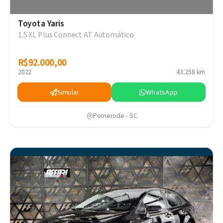
Toyota Yaris
1.5 XL Plus Connect AT Automático
R$92.000,00
R$92.000,00
2022
43.258 km
Simular
WhatsApp
Pomerode - SC