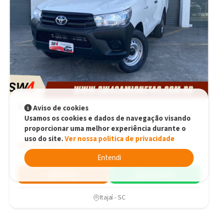
Toyota Hilux
Aviso de cookies
Usamos os cookies e dados de navegação visando
CS 4X4 TOP Automático
proporcionar uma melhor experiência durante o
uso do site.
Ver nossa politica de privacidade
R$248.990,00
R$248.990,00
2025
9.000 km
Entendi
Simular
WhatsApp
Itajaí - SC