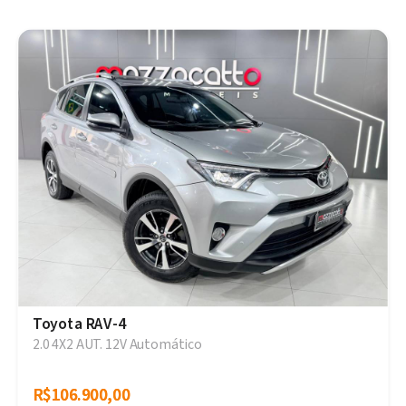
Toyota RAV-4
2.0 4X2 AUT. 12V Automático
R$106.900,00
R$106.900,00